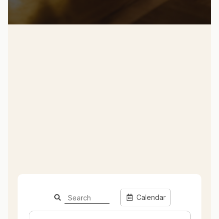
AGENDA
Les prochains
événements danse
à
Dijon
Soirées, workshops, stages : retrouvez la
billetterie en direct.