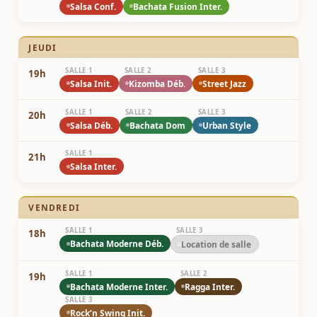
Salsa Conf.
Bachata Fusion Inter.
JEUDI
SALLE 1
SALLE 2
SALLE 3
19h
Salsa Init.
Kizomba Déb.
Street Jazz
SALLE 1
SALLE 2
SALLE 3
20h
Salsa Déb.
Bachata Dom
Urban Style
SALLE 1
21h
Salsa Inter.
VENDREDI
SALLE 1
SALLE 3
18h
Bachata Moderne Déb.
Location de salle
SALLE 1
SALLE 2
19h
Bachata Moderne Inter.
Ragga Inter.
SALLE 3
Rock’n Swing Init.