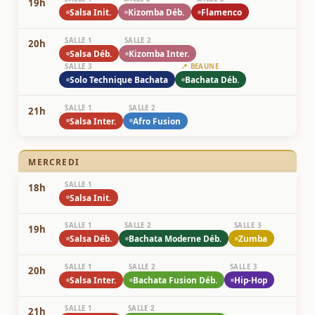
19h
Salsa Init.
Kizomba Déb.
Flamenco
SALLE 1
SALLE 2
20h
Salsa Déb.
Kizomba Inter.
SALLE 3
📍 BEAUNE
Solo Technique Bachata
Bachata Déb.
SALLE 1
SALLE 2
21h
Salsa Inter.
Afro Fusion
MERCREDI
SALLE 1
18h
Salsa Init.
SALLE 1
SALLE 2
SALLE 3
19h
Salsa Déb.
Bachata Moderne Déb.
Zumba
SALLE 1
SALLE 2
SALLE 3
20h
Salsa Inter.
Bachata Fusion Déb.
Hip-Hop
SALLE 1
SALLE 2
21h