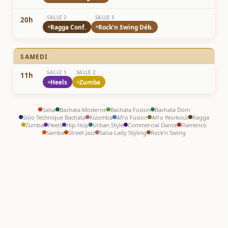
SALLE 2
SALLE 3
20h
Ragga Conf.
Rock’n Swing Déb.
SAMEDI
SALLE 1
SALLE 2
11h
Heels
Zumba
Salsa
Bachata Moderne
Bachata Fusion
Bachata Dom
Solo Technique Bachata
Kizomba
Afro Fusion
Afro Workout
Ragga
Zumba
Heels
Hip-Hop
Urban Style
Commercial Dance
Flamenco
Samba
Street Jazz
Salsa Lady Styling
Rock’n Swing