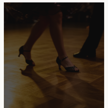
L'ESPRIT STUDIO 16
« Ici, on ne vient
pas seulement
apprendre
,
on vient
vivre
»