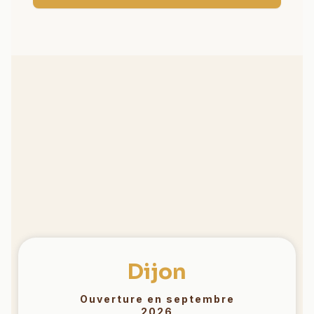
OÙ NOUS TROUVER ?
Deux sites pour danser à
Dijon,
une même énergie
Dijon
Ouverture en septembre
2026