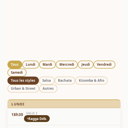
danse au
Studio 16 Dijon
Nos cours de danse sont accessibles toute l’année,
avec des
cours d’essai offerts
, pour vous
permettre de tester sans engagement.
Les cours ont lieu à Dijon et à Beaune.
Chaque discipline est pensée pour vous faire
progresser dans une ambiance conviviale,
bienveillante et dynamique.
Tous
Lundi
Mardi
Mercredi
Jeudi
Vendredi
Samedi
Tous les styles
Salsa
Bachata
Kizomba & Afro
Urban & Street
Autres
LUNDI
SALLE 2
18h30
Ragga Déb.