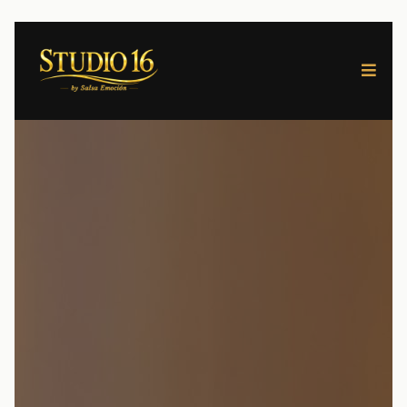
École de danse · Dijon
École de danse à Dijon :
Salsa, Bachata, Kizomba
et bien plus !
19 disciplines, 13 professeurs passionnés, ~900 m²
dédiés à la danse. Un espace pensé pour explorer,
progresser et briller.