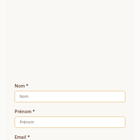
NOUS CONTACTER
Échangeons
ensemble
Vous avez une question ou besoin d'un
renseignement ? N'hésitez pas à nous contacter !
Par téléphone : contactez Fred au
06 77 14 77 01
Ou via ce formulaire :
Nom
*
Prénom
*
Email
*